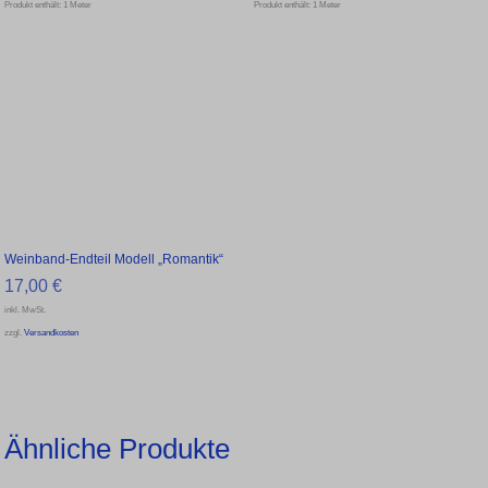
Produkt enthält: 1
Meter
Produkt enthält: 1
Meter
Weinband-Endteil Modell „Romantik“
17,00
€
inkl. MwSt.
zzgl.
Versandkosten
Ähnliche Produkte