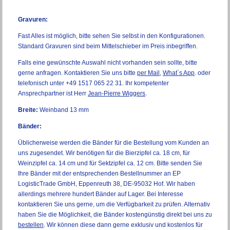
Gravuren:
Fast Alles ist möglich, bitte sehen Sie selbst in den Konfigurationen.
Standard Gravuren sind beim Mittelschieber im Preis inbegriffen.
Falls eine gewünschte Auswahl nicht vorhanden sein sollte, bitte
gerne anfragen. Kontaktieren Sie uns bitte
per Mail
,
What´s App
. oder
telefonisch unter +49 1517 065 22 31. Ihr kompetenter
Ansprechpartner ist Herr
Jean-Pierre Wiggers
.
Breite:
Weinband 13 mm
Bänder:
Üblicherweise werden die Bänder für die Bestellung vom Kunden an
uns zugesendet. Wir benötigen für die Bierzipfel ca. 18 cm, für
Weinzipfel ca. 14 cm und für Sektzipfel ca. 12 cm. Bitte senden Sie
Ihre Bänder mit der entsprechenden Bestellnummer an EP
LogisticTrade GmbH, Eppenreuth 38, DE-95032 Hof. Wir haben
allerdings mehrere hundert Bänder auf Lager. Bei Interesse
kontaktieren Sie uns gerne, um die Verfügbarkeit zu prüfen. Alternativ
haben Sie die Möglichkeit, die Bänder kostengünstig direkt bei uns zu
bestellen
. Wir können diese dann gerne exklusiv und kostenlos für