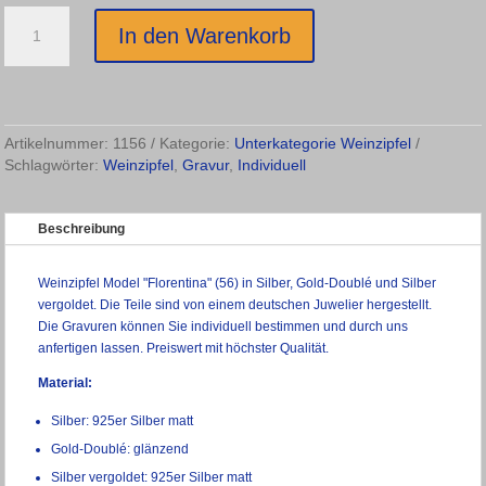
Weinzipfel:
In den Warenkorb
Modell
"Florentina"
Menge
Artikelnummer:
1156
Kategorie:
Unterkategorie Weinzipfel
Schlagwörter:
Weinzipfel
,
Gravur
,
Individuell
Beschreibung
Weinzipfel Model "Florentina" (56) in Silber, Gold-Doublé und Silber
vergoldet. Die Teile sind von einem deutschen Juwelier hergestellt.
Die Gravuren können Sie individuell bestimmen und durch uns
anfertigen lassen. Preiswert mit höchster Qualität.
Material:
Silber: 925er Silber matt
Gold-Doublé: glänzend
Silber vergoldet: 925er Silber matt