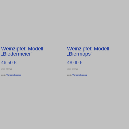
Weinzipfel: Modell
Weinzipfel: Modell
„Biedermeier“
„Biermops“
46,50
€
48,00
€
inkl. MwSt.
inkl. MwSt.
zzgl.
Versandkosten
zzgl.
Versandkosten