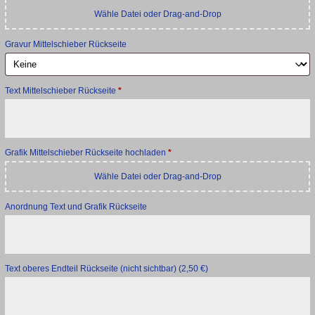
Wähle Datei oder Drag-and-Drop
Gravur Mittelschieber Rückseite
Text Mittelschieber Rückseite
*
Grafik Mittelschieber Rückseite hochladen
*
Wähle Datei oder Drag-and-Drop
Anordnung Text und Grafik Rückseite
Text oberes Endteil Rückseite (nicht sichtbar)
(2,50 €)