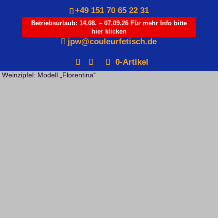
+49 151 70 65 22 31
Betriebsurlaub: 14.08. – 07.09.26 Für mehr Info bitte
hier klicken
Products
jpw@couleurfetisch.de
search
0-Artikel
Startseite
/
Couleur
/
Kategorie Zipfel
/
Unterkategorie Weinzipfel
/
Weinzipfel: Modell „Florentina“