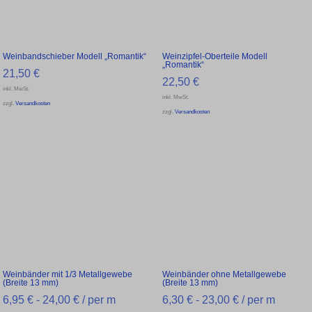
Weinbandschieber Modell „Romantik“
Weinzipfel-Oberteile Modell
„Romantik“
21,50
€
22,50
€
inkl. MwSt.
inkl. MwSt.
zzgl.
Versandkosten
zzgl.
Versandkosten
Weinbänder mit 1/3 Metallgewebe
Weinbänder ohne Metallgewebe
(Breite 13 mm)
(Breite 13 mm)
6,95
€
-
24,00
€
/ per m
6,30
€
-
23,00
€
/ per m