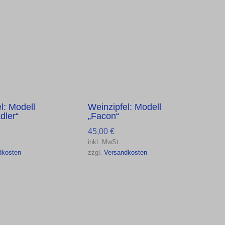
l: Modell
Weinzipfel: Modell
dler“
„Facon“
45,00
€
inkl. MwSt.
dkosten
zzgl.
Versandkosten