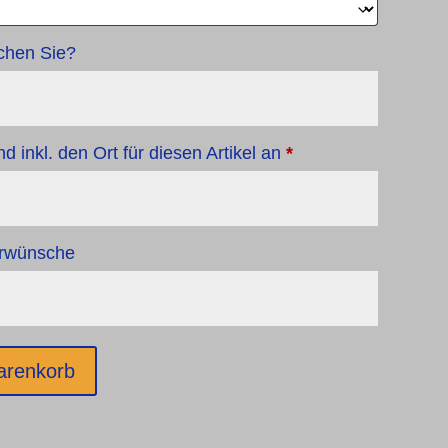
schen Sie?
d inkl. den Ort für diesen Artikel an
*
erwünsche
arenkorb