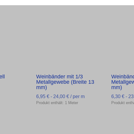
ll
Weinbänder mit 1/3
Weinbänd
Metallgewebe (Breite 13
Metallge
mm)
mm)
6,95
€
-
24,00
€
/ per m
6,30
€
-
23
Produkt enthält: 1
Meter
Produkt enth