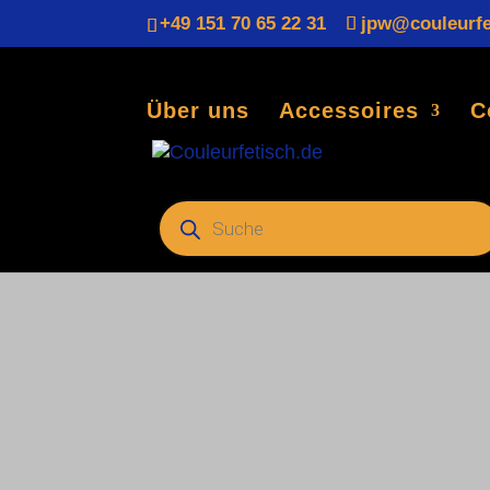
+49 151 70 65 22 31
jpw@couleurfe
Über uns
Accessoires
C
Startseite
/
Couleur
/
Kategorie Zipfel Einzelteile
/
Products
search