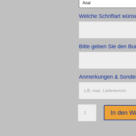
Welche Schriftart wün
Bitte geben Sie den Bun
Anmerkungen & Sond
Weinbandschieber
In den W
Modell
"Biedermeier"
Menge