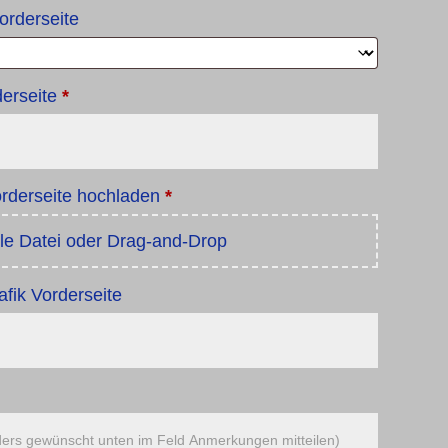
Vorderseite
derseite
*
Vorderseite hochladen
*
e Datei oder Drag-and-Drop
fik Vorderseite