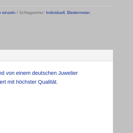
n einzeln
Schlagwörter:
Individuell
,
Biedermeier
,
sind von einem deutschen Juwelier
rt mit höchster Qualität.