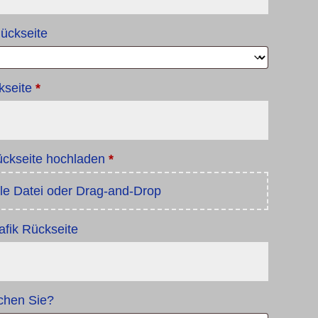
Rückseite
ckseite
*
Rückseite hochladen
*
e Datei oder Drag-and-Drop
afik Rückseite
schen Sie?