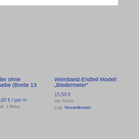
er ohne
Weinband-Endteil Modell
webe (Breite 13
„Biedermeier“
15,50
€
,00
€
/ per m
inkl. MwSt.
ält: 1
Meter
zzgl.
Versandkosten