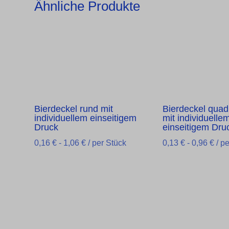
Ähnliche Produkte
Bierdeckel rund mit
Bierdeckel quad
individuellem einseitigem
mit individuelle
Druck
einseitigem Dru
0,16
€
-
1,06
€
/ per Stück
0,13
€
-
0,96
€
/ pe