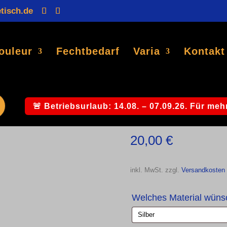
tisch.de
Products
search
ouleur
Fechtbedarf
Varia
Kontakt
Zipfelschieber Wein einzeln
/ Weinbandschieber Modell „Bie
Weinbandschieb
🚨 Betriebsurlaub: 14.08. – 07.09.26. Für mehr
20,00
€
inkl. MwSt.
zzgl.
Versandkosten
Welches Material wün