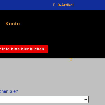
0-Artikel
Konto
dermeier“
er Modell „Biedermeier“
 Info bitte hier klicken
schen Sie?