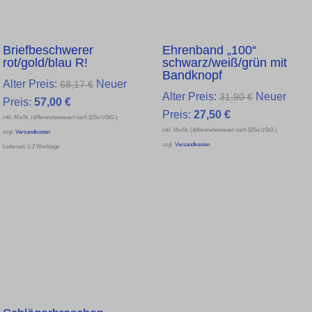
Briefbeschwerer
Ehrenband „100“
rot/gold/blau R!
schwarz/weiß/grün mit
Bandknopf
Ursprünglicher
Alter Preis:
Neuer
68,17
€
Ursprüngli
Alter Preis:
Neuer
31,90
€
Aktueller
Preis
Preis:
57,00
€
Aktueller
Preis
Preis:
27,50
€
inkl. MwSt. (differenzbesteuert nach §25a UStG.)
Preis
war:
inkl. MwSt. (differenzbesteuert nach §25a UStG.)
Preis
war:
zzgl.
Versandkosten
ist:
68,17 €
zzgl.
Versandkosten
Lieferzeit:
1-2 Werktage
ist:
31,90 €
57,00 €.
27,50 €.