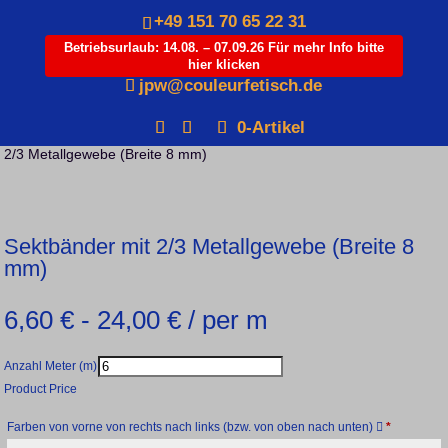
+49 151 70 65 22 31
Betriebsurlaub: 14.08. – 07.09.26 Für mehr Info bitte
hier klicken
Products
jpw@couleurfetisch.de
search
0-Artikel
Startseite
/
Couleur
/
Kategorie Bänder
/
Sektbänder
/ Sektbänder mit
2/3 Metallgewebe (Breite 8 mm)
Sektbänder mit 2/3 Metallgewebe (Breite 8
mm)
6,60
€
-
24,00
€
/ per m
Anzahl Meter (m)
Product Price
Farben von vorne von rechts nach links (bzw. von oben nach unten)
*