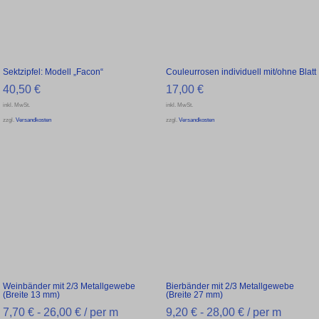
Sektzipfel: Modell „Facon“
Couleurrosen individuell mit/ohne Blatt
40,50
€
17,00
€
inkl. MwSt.
inkl. MwSt.
zzgl.
Versandkosten
zzgl.
Versandkosten
Weinbänder mit 2/3 Metallgewebe
Bierbänder mit 2/3 Metallgewebe
(Breite 13 mm)
(Breite 27 mm)
7,70
€
-
26,00
€
/ per m
9,20
€
-
28,00
€
/ per m