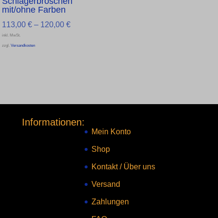
Schlägerbroschen
mit/ohne Farben
113,00
€
–
120,00
€
inkl. MwSt.
zzgl.
Versandkosten
Informationen:
Mein Konto
Shop
Kontakt
/
Über uns
Versand
Zahlungen