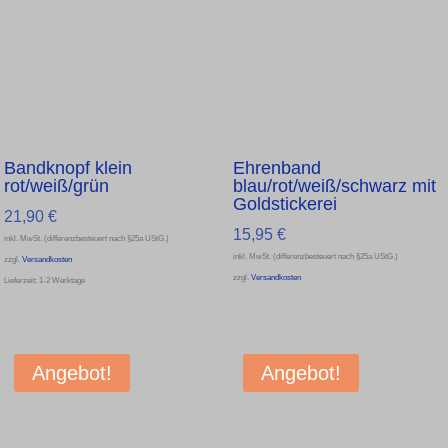
Bandknopf klein
Ehrenband
rot/weiß/grün
blau/rot/weiß/schwarz mit
Goldstickerei
21,90
€
15,95
€
inkl. MwSt. (differenzbesteuert nach §25a UStG.)
inkl. MwSt. (differenzbesteuert nach §25a UStG.)
zzgl.
Versandkosten
zzgl.
Versandkosten
Lieferzeit:
1-2 Werktage
Angebot!
Angebot!