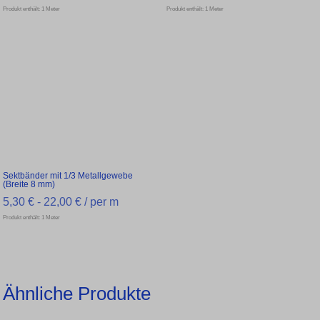
Produkt enthält: 1
Meter
Produkt enthält: 1
Meter
Sektbänder mit 1/3 Metallgewebe
(Breite 8 mm)
5,30
€
-
22,00
€
/ per m
Produkt enthält: 1
Meter
Ähnliche Produkte