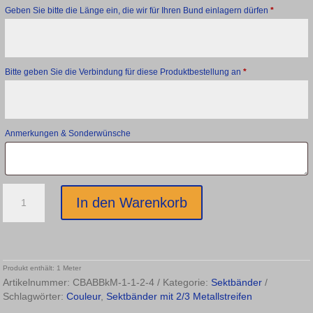
Geben Sie bitte die Länge ein, die wir für Ihren Bund einlagern dürfen
*
Bitte geben Sie die Verbindung für diese Produktbestellung an
*
Anmerkungen & Sonderwünsche
Sektbänder
In den Warenkorb
mit
2/3
Metallgewebe
(Breite
8
Produkt enthält: 1
Meter
mm)
Artikelnummer:
CBABBkM-1-1-2-4
Kategorie:
Sektbänder
Menge
Schlagwörter:
Couleur
,
Sektbänder mit 2/3 Metallstreifen