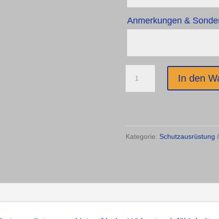
Anmerkungen & Sonder
Paukstulp
In den W
Menge
Kategorie:
Schutzausrüstung