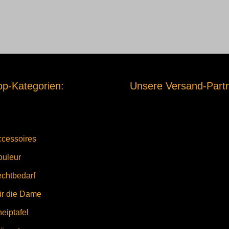
p-Kategorien:
Unsere Versand-Partn
cessoires
ouleur
chtbedarf
ür die Dame
eiptafel