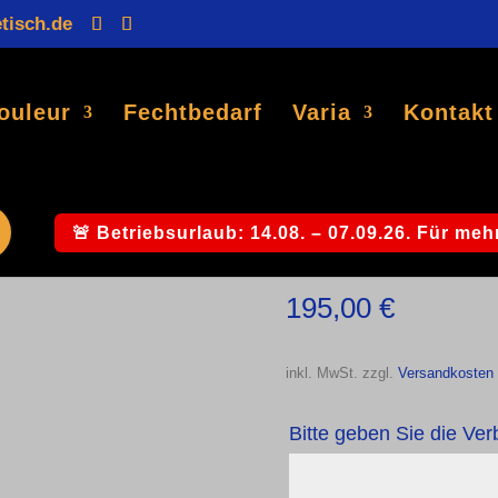
tisch.de
Products
search
ouleur
Fechtbedarf
Varia
Kontakt
stulp
Paukstulp
🚨 Betriebsurlaub: 14.08. – 07.09.26. Für mehr
195,00
€
inkl. MwSt.
zzgl.
Versandkosten
Bitte geben Sie die Ver