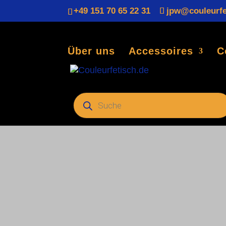
+49 151 70 65 22 31
jpw@couleurfe
Über uns
Accessoires
C
Startseite
/
Fechtbedarf
/
Schutzausrüstung
/ Pauk
Products
search