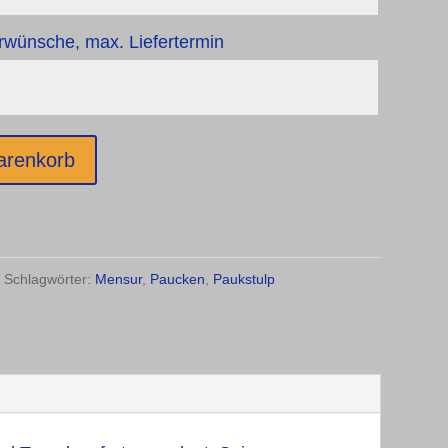
wünsche, max. Liefertermin
arenkorb
Schlagwörter:
Mensur
,
Paucken
,
Paukstulp