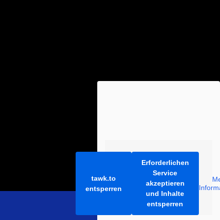
Erforderlichen
Service
tawk.to
M
akzeptieren
Inform
entsperren
und Inhalte
entsperren