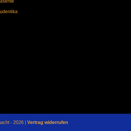
äsente
udentika
macht - 2026 |
Vertrag widerrufen