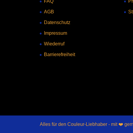
FAQ
Pr
AGB
St
Datenschutz
Impressum
Wiederruf
Barrierefreiheit
Alles für den Couleur-Liebhaber - mit ❤️ ge