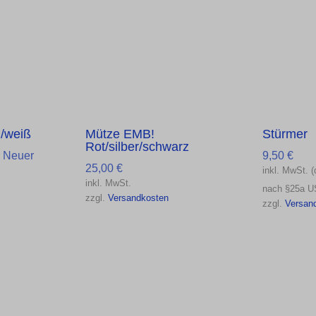
u/weiß
Mütze EMB!
Stürmer
Rot/silber/schwarz
Ursprünglicher
Neuer
9,50
€
€
25,00
€
inkl. MwSt. (
eller
Preis
inkl. MwSt.
nach §25a U
s
war:
zzgl.
Versandkosten
zzgl.
Versan
25,00 €
0 €.