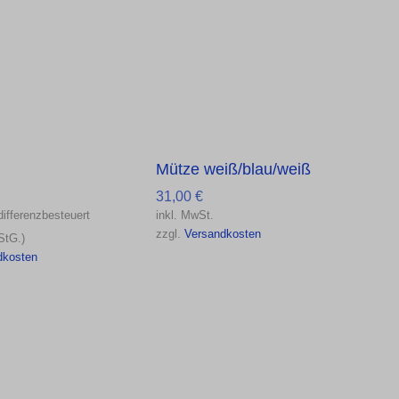
Mütze weiß/blau/weiß
31,00
€
differenzbesteuert
inkl. MwSt.
zzgl.
Versandkosten
StG.)
dkosten