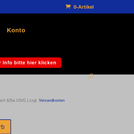
0-Artikel
Konto
ckel
/grün mit orangenem Deckel
 Info bitte hier klicken
nach §25a UStG.)
zzgl.
Versandkosten
rb