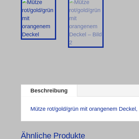
Beschreibung
Mütze rot/gold/grün mit orangenem Deckel,
Ähnliche Produkte