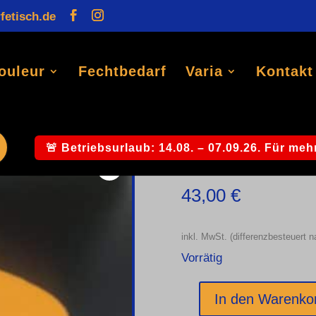
fetisch.de
Products
search
ouleur
Fechtbedarf
Varia
Kontakt
eckung (Studentika)
/ Mütze rot/gold/grün mit orangenem De
Mütze rot/gold
🚨 Betriebsurlaub: 14.08. – 07.09.26. Für mehr
43,00
€
inkl. MwSt. (differenzbesteuert 
Vorrätig
In den Warenko
Mütze