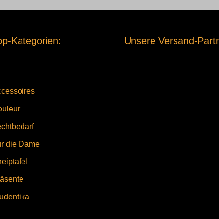
p-Kategorien:
Unsere Versand-Partn
cessoires
ouleur
chtbedarf
ür die Dame
eiptafel
äsente
udentika