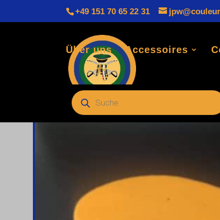
+49 151 70 65 22 31
jpw@couleur
Über uns
Accessoires
C
Startseite
/
Varia
/
Studentika
/
Kategorie: Kopfbed
Products
search