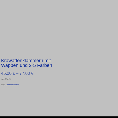
19,00 €.
38,00 €.
Krawattenklammern mit
Wappen und 2-5 Farben
45,00
€
–
77,00
€
inkl. MwSt.
zzgl.
Versandkosten