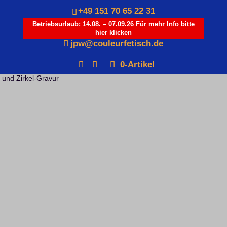
+49 151 70 65 22 31
Betriebsurlaub: 14.08. – 07.09.26 Für mehr Info bitte
hier klicken
Products
jpw@couleurfetisch.de
search
0-Artikel
Startseite
/
Varia
/
Präsente
/ Krawattenklammern Silber mit Wappen
und Zirkel-Gravur