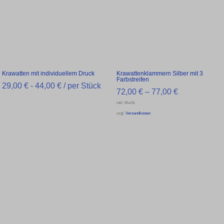
Krawatten mit individuellem Druck
Krawattenklammern Silber mit 3
Farbstreifen
29,00
€
-
44,00
€
/ per Stück
72,00
€
–
77,00
€
inkl. MwSt.
zzgl.
Versandkosten