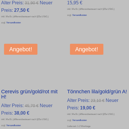
Ursprünglicher
Alter Preis:
Neuer
15,95
€
31,90
€
Aktueller
Preis
inkl. MwSt. (differenzbesteuert nach §25a UStG.)
Preis:
27,50
€
zzgl.
Versandkosten
inkl. MwSt. (differenzbesteuert nach §25a UStG.)
Preis
war:
zzgl.
Versandkosten
ist:
31,90 €
27,50 €.
Angebot!
Angebot!
Cerevis grün/gold/rot mit
Tönnchen lila/gold/grün A!
H!
Ursprüngli
Alter Preis:
Neuer
23,10
€
Ursprünglicher
Alter Preis:
Neuer
45,70
€
Aktueller
Preis
Preis:
19,00
€
Aktueller
Preis
Preis:
38,00
€
inkl. MwSt. (differenzbesteuert nach §25a UStG.)
Preis
war:
inkl. MwSt. (differenzbesteuert nach §25a UStG.)
Preis
war:
zzgl.
Versandkosten
ist:
23,10 €
zzgl.
Versandkosten
Lieferzeit:
1-2 Werktage
ist:
45,70 €