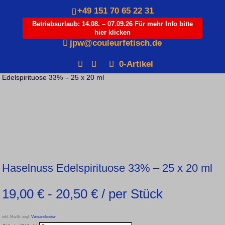
+49 151 70 65 22 31
Betriebsurlaub: 14.08. – 07.09.26 Für mehr Info bitte
hier klicken
Products
jpw@couleurfetisch.de
search
0-Artikel
Startseite
/
Varia
/
Präsente
/
Kategorie: Schnäpschen
/ Haselnuss
Edelspirituose 33% – 25 x 20 ml
Haselnuss Edelspirituose 33% – 25 x 20 ml
19,00
€
-
20,50
€
/ per Stück
inkl. MwSt.
zzgl.
Versandkosten