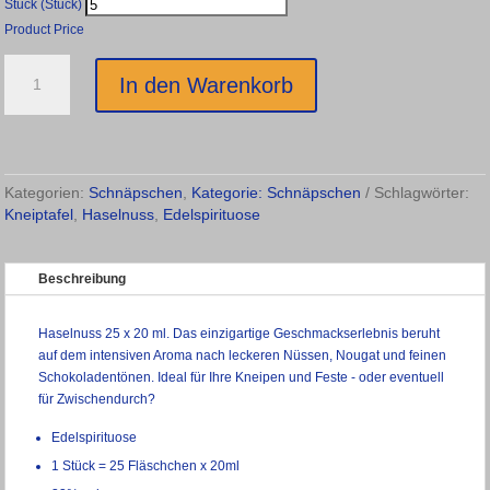
Stück (Stück)
Product Price
Haselnuss
In den Warenkorb
Edelspirituose
33%
-
25
x
Kategorien:
Schnäpschen
,
Kategorie: Schnäpschen
Schlagwörter:
20
Kneiptafel
,
Haselnuss
,
Edelspirituose
ml
Menge
Beschreibung
Haselnuss 25 x 20 ml. Das einzigartige Geschmackserlebnis beruht
auf dem intensiven Aroma nach leckeren Nüssen, Nougat und feinen
Schokoladentönen. Ideal für Ihre Kneipen und Feste - oder eventuell
für Zwischendurch?
Edelspirituose
1 Stück = 25 Fläschchen x 20ml