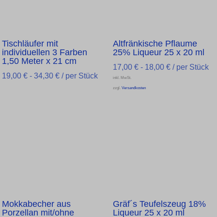
Tischläufer mit
Altfränkische Pflaume
individuellen 3 Farben
25% Liqueur 25 x 20 ml
1,50 Meter x 21 cm
17,00
€
-
18,00
€
/ per Stück
19,00
€
-
34,30
€
/ per Stück
inkl. MwSt.
zzgl.
Versandkosten
Mokkabecher aus
Gräf´s Teufelszeug 18%
Porzellan mit/ohne
Liqueur 25 x 20 ml