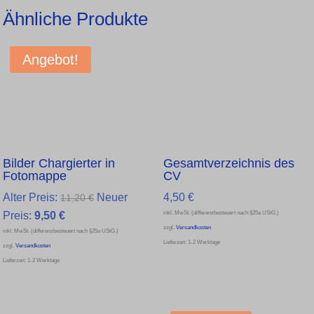
Ähnliche Produkte
Angebot!
Bilder Chargierter in
Gesamtverzeichnis des
Fotomappe
CV
Ursprünglicher
Alter Preis:
Neuer
4,50
€
11,20
€
Aktueller
Preis
inkl. MwSt. (differenzbesteuert nach §25a UStG.)
Preis:
9,50
€
zzgl.
Versandkosten
inkl. MwSt. (differenzbesteuert nach §25a UStG.)
Preis
war:
Lieferzeit:
1-2 Werktage
zzgl.
Versandkosten
ist:
11,20 €
Lieferzeit:
1-2 Werktage
9,50 €.