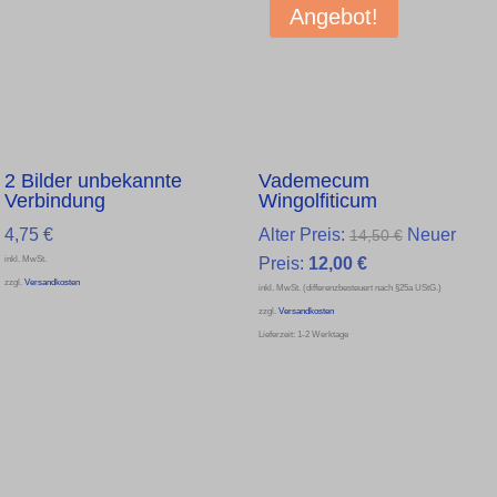
Angebot!
2 Bilder unbekannte
Vademecum
Verbindung
Wingolfiticum
Ursprüngli
4,75
€
Alter Preis:
Neuer
14,50
€
inkl. MwSt.
Aktueller
Preis
Preis:
12,00
€
zzgl.
Versandkosten
inkl. MwSt. (differenzbesteuert nach §25a UStG.)
Preis
war:
zzgl.
Versandkosten
ist:
14,50 €
Lieferzeit:
1-2 Werktage
12,00 €.