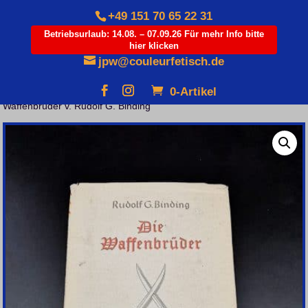
+49 151 70 65 22 31
Betriebsurlaub: 14.08. – 07.09.26 Für mehr Info bitte
hier klicken
Products
search
jpw@couleurfetisch.de
0-Artikel
Startseite
/
Varia
/
Studentika
/
Kategorie: Antiquarisch
/ Die
Waffenbrüder v. Rudolf G. Binding