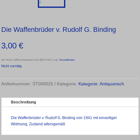
Die Waffenbrüder v. Rudolf G. Binding
3,00
€
inkl. MwSt. (differenzbesteuert nach §25a UStG.)
zzgl.
Versandkosten
Nicht vorrätig
Artikelnummer:
ST000025
Kategorie:
Kategorie: Antiquarisch
Beschreibung
Die Waffenbrüder v. Rudolf G. Binding von 1941 mit einseitiger
Widmung, Zustand altersgemäß