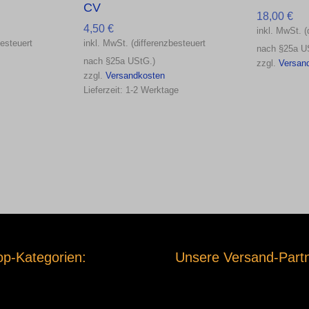
CV
18,00
€
4,50
€
inkl. MwSt. (
besteuert
inkl. MwSt. (differenzbesteuert
nach §25a U
nach §25a UStG.)
zzgl.
Versan
zzgl.
Versandkosten
Lieferzeit:
1-2 Werktage
p-Kategorien:
Unsere Versand-Partn