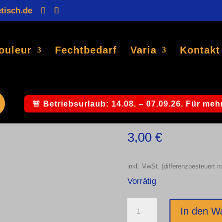
tisch.de
Products
search
ouleur
Fechtbedarf
Varia
Kontakt
isch
/ Couleurkarte versch. Motive siehe Bild
Couleurkarte ve
🚨 Betriebsurlaub: 14.08. – 07.09.26. Für mehr
3,00
€
inkl. MwSt. (differenzbesteuert 
Vorrätig
Couleurkarte
In den W
versch.