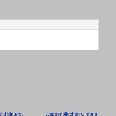
ild blau/rot
Wappenbildchen Cimbria