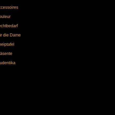
cessoires
ouleur
chtbedarf
ür die Dame
eiptafel
äsente
udentika