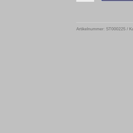
Motive
siehe
Bild
Artikelnummer:
ST000225
K
Menge