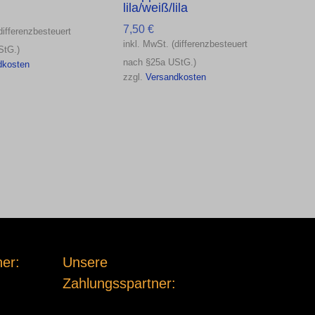
lila/weiß/lila
7,50
€
differenzbesteuert
inkl. MwSt. (differenzbesteuert
StG.)
nach §25a UStG.)
dkosten
zzgl.
Versandkosten
er:
Unsere
Zahlungsspartner: