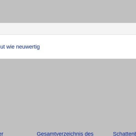
gut wie neuwertig
er
Gesamtverzeichnis des
Schattenb