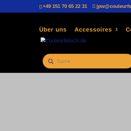
+49 151 70 65 22 31
jpw@couleurfe
Über uns
Accessoires
C
Startseite
/
Varia
/
Studentika
/
Kategorie: Antiquar
Products
search