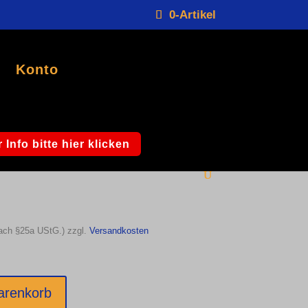
0-Artikel
Konto
rsch. Motive siehe Bild
 Info bitte hier klicken
nach §25a UStG.)
zzgl.
Versandkosten
arenkorb