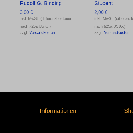
Rudolf G. Binding
Student
3,00
€
2,00
€
inkl. MwSt. (differenzbesteuert
inkl. MwSt. (differenz
nach §25a UStG.)
nach §25a UStG.)
zzgl.
Versandkosten
zzgl.
Versandkosten
Informationen:
Sho