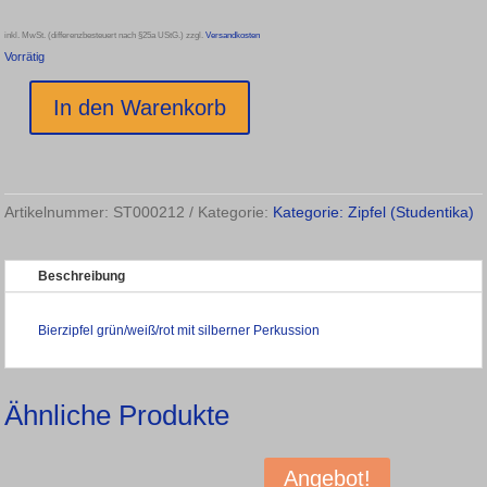
inkl. MwSt. (differenzbesteuert nach §25a UStG.)
zzgl.
Versandkosten
Vorrätig
In den Warenkorb
Bierzipfel
grün/weiß/rot
Menge
Artikelnummer:
ST000212
Kategorie:
Kategorie: Zipfel (Studentika)
Beschreibung
Bierzipfel grün/weiß/rot mit silberner Perkussion
Ähnliche Produkte
Angebot!