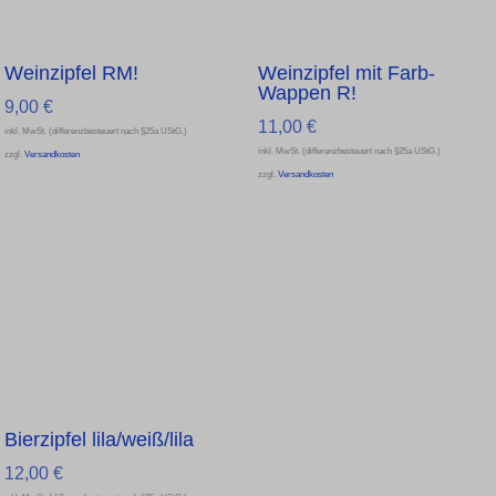
Weinzipfel RM!
Weinzipfel mit Farb-
Wappen R!
9,00
€
11,00
€
inkl. MwSt. (differenzbesteuert nach §25a UStG.)
inkl. MwSt. (differenzbesteuert nach §25a UStG.)
zzgl.
Versandkosten
zzgl.
Versandkosten
Bierzipfel lila/weiß/lila
12,00
€