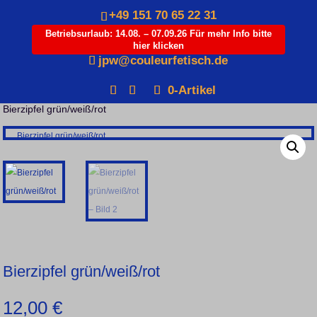
+49 151 70 65 22 31
Betriebsurlaub: 14.08. – 07.09.26 Für mehr Info bitte
hier klicken
Products
jpw@couleurfetisch.de
search
0-Artikel
Startseite
/
Varia
/
Studentika
/
Kategorie: Zipfel (Studentika)
/
Bierzipfel grün/weiß/rot
Bierzipfel grün/weiß/rot
12,00
€