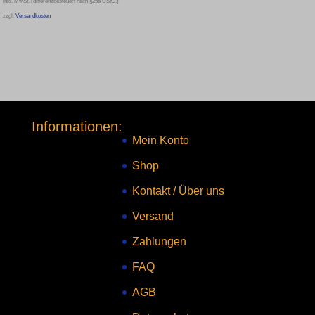
inkl. MwSt. (differenzbesteuert nach §25a UStG.)
zzgl.
Versandkosten
Informationen:
Mein Konto
Shop
Kontakt
/
Über uns
Versand
Zahlungen
FAQ
AGB