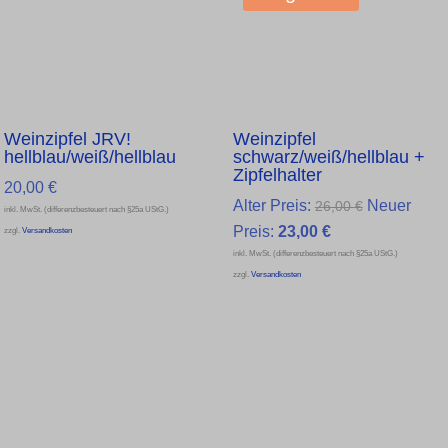
Weinzipfel JRV!
Weinzipfel
hellblau/weiß/hellblau
schwarz/weiß/hellblau +
Zipfelhalter
20,00
€
Ursprüngli
Alter Preis:
Neuer
26,00
€
inkl. MwSt. (differenzbesteuert nach §25a UStG.)
Aktueller
Preis
Preis:
23,00
€
zzgl.
Versandkosten
inkl. MwSt. (differenzbesteuert nach §25a UStG.)
Preis
war:
zzgl.
Versandkosten
ist:
26,00 €
23,00 €.