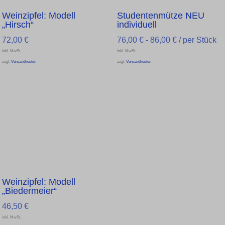
Weinzipfel: Modell
Studentenmütze NEU
„Hirsch“
individuell
72,00
€
76,00
€
-
86,00
€
/ per Stück
inkl. MwSt.
inkl. MwSt.
zzgl.
Versandkosten
zzgl.
Versandkosten
Weinzipfel: Modell
„Biedermeier“
46,50
€
inkl. MwSt.