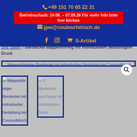
+49 151 70 65 22 31
Betriebsurlaub: 14.08. – 07.09.26 Für mehr Info bitte
hier klicken
Products
search
jpw@couleurfetisch.de
0-Artikel
Startseite
/
Varia
/
Kneiptafel
/
Bierdeckel & Untersetzer (aus Pappe
und Stein)
/ Bierdeckel wappenförmig mit individuellem beidseitigem
Druck