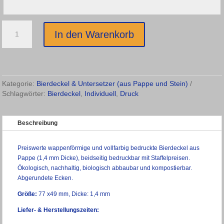
Bierdeckel
In den Warenkorb
wappenförmig
mit
individuellem
beidseitigem
Druck
Kategorie:
Bierdeckel & Untersetzer (aus Pappe und Stein)
Menge
Schlagwörter:
Bierdeckel
,
Individuell
,
Druck
Beschreibung
Preiswerte wappenförmige und vollfarbig bedruckte Bierdeckel aus
Pappe (1,4 mm Dicke), beidseitig bedruckbar mit Staffelpreisen.
Ökologisch, nachhaltig, biologisch abbaubar und kompostierbar.
Abgerundete Ecken.
Größe:
77 x49 mm, Dicke: 1,4 mm
Liefer- & Herstellungszeiten: