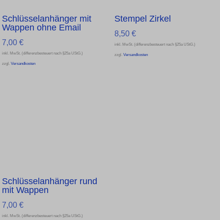
Schlüsselanhänger mit
Stempel Zirkel
Wappen ohne Email
8,50
€
7,00
€
inkl. MwSt. (differenzbesteuert nach §25a UStG.)
inkl. MwSt. (differenzbesteuert nach §25a UStG.)
zzgl.
Versandkosten
zzgl.
Versandkosten
Schlüsselanhänger rund
mit Wappen
7,00
€
inkl. MwSt. (differenzbesteuert nach §25a UStG.)