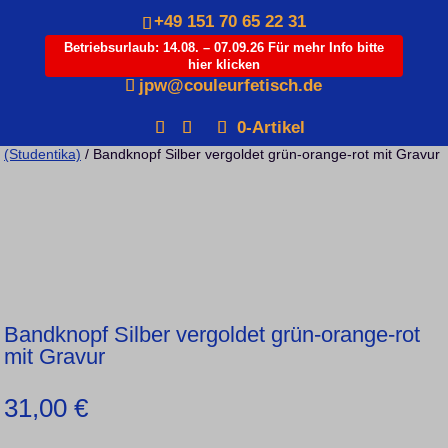
+49 151 70 65 22 31
Betriebsurlaub: 14.08. – 07.09.26 Für mehr Info bitte
hier klicken
Products
jpw@couleurfetisch.de
search
0-Artikel
Startseite
/
Varia
/
Studentika
/
Kategorie: Zubehör & Sonstiges
(Studentika)
/ Bandknopf Silber vergoldet grün-orange-rot mit Gravur
Bandknopf Silber vergoldet grün-orange-rot
mit Gravur
31,00
€