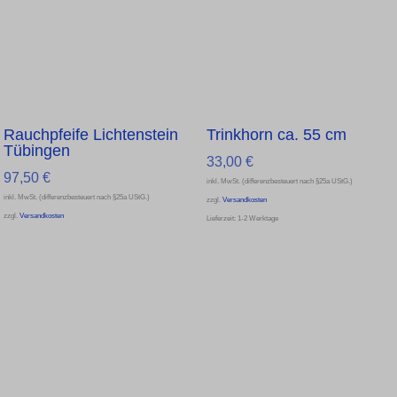
Rauchpfeife Lichtenstein
Trinkhorn ca. 55 cm
Tübingen
33,00
€
97,50
€
inkl. MwSt. (differenzbesteuert nach §25a UStG.)
inkl. MwSt. (differenzbesteuert nach §25a UStG.)
zzgl.
Versandkosten
zzgl.
Versandkosten
Lieferzeit:
1-2 Werktage