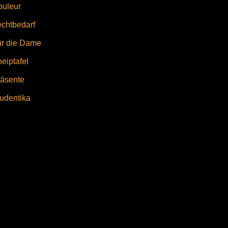
ouleur
chtbedarf
ür die Dame
eiptafel
äsente
udentika