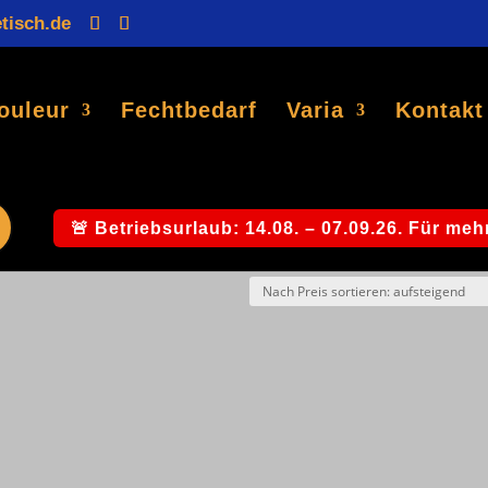
tisch.de
Products
search
ouleur
Fechtbedarf
Varia
Kontakt
Taschenbuchausgabe“
🚨 Betriebsurlaub: 14.08. – 07.09.26. Für mehr