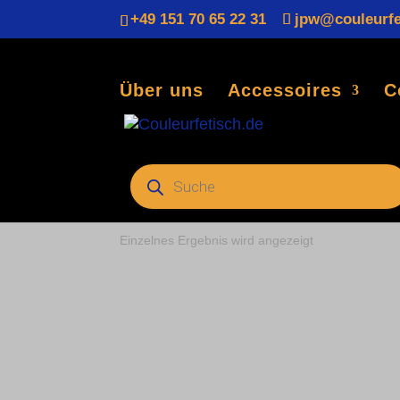
+49 151 70 65 22 31
jpw@couleurfe
Über uns
Accessoires
C
Start
/ Produkte verschlagwortet mit „
Products
search
Taschenbuchausgabe
Einzelnes Ergebnis wird angezeigt