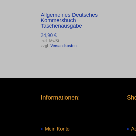
Allgemeines Deutsches
Kommersbuch –
Taschenausgabe
24,90
€
inkl. MwSt.
zzgl.
Versandkosten
Informationen:
Sho
Mein Konto
Ac