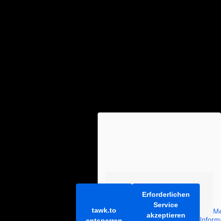
Erforderlichen
Service
tawk.to
M
akzeptieren
Inform
entsperren