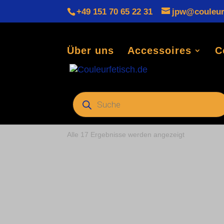
+49 151 70 65 22 31
jpw@couleur
Über uns
Accessoires
C
Start
/ Produkte verschlagwortet mit „Ob
Products
search
Oberteil
Nach
Alle 17 Ergebnisse werden angezeigt
Preis
sortiert:
aufsteigend