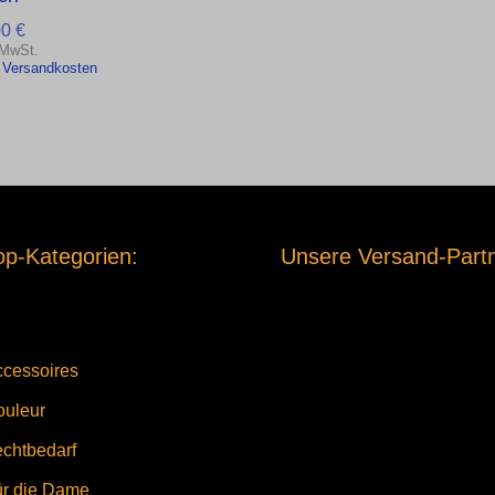
00
€
 MwSt.
.
Versandkosten
p-Kategorien:
Unsere Versand-Partn
cessoires
ouleur
chtbedarf
ür die Dame