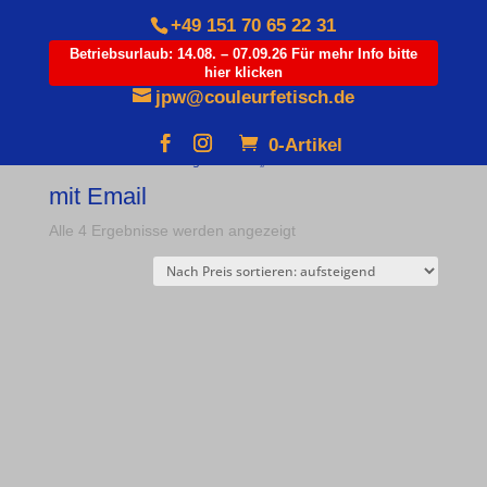
+49 151 70 65 22 31
Betriebsurlaub: 14.08. – 07.09.26 Für mehr Info bitte
hier klicken
Products
search
jpw@couleurfetisch.de
0-Artikel
Start
/ Produkte verschlagwortet mit „mit Email“
mit Email
Nach
Alle 4 Ergebnisse werden angezeigt
Preis
sortiert:
aufsteigend