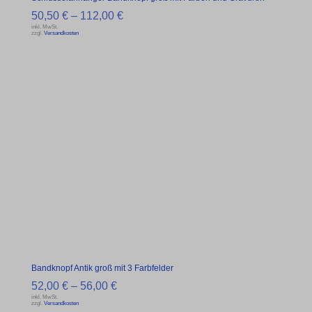
50,50
€
–
112,00
€
inkl. MwSt.
zzgl.
Versandkosten
Bandknopf Antik groß mit 3 Farbfelder
52,00
€
–
56,00
€
inkl. MwSt.
zzgl.
Versandkosten