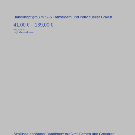
Bandknopf groß mit 2-5 Farbfeldern und individueller Gravur
41,00
€
–
139,00
€
inkl. MwSt.
zzgl.
Versandkosten
Schlüsselanhänger Bandknopf groß mit Farben und Gravuren