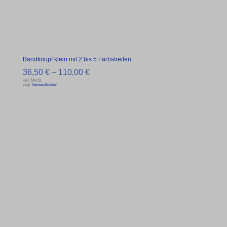
Bandknopf klein mit 2 bis 5 Farbstreifen
36,50
€
–
110,00
€
inkl. MwSt.
zzgl.
Versandkosten