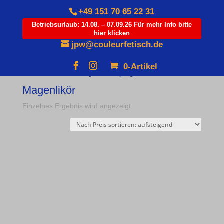
+49 151 70 65 22 31
Betriebsurlaub: 14.08. – 07.09.26 Für mehr Info bitte
hier klicken
Products
search
jpw@couleurfetisch.de
0-Artikel
Start
/ Produkte verschlagwortet mit „Magenlikör“
Magenlikör
Einzelnes Ergebnis wird angezeigt