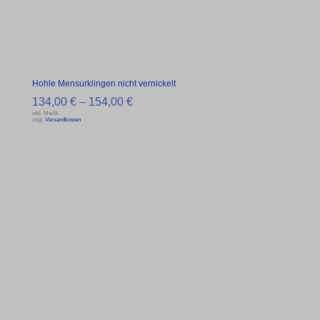
Hohle Mensurklingen nicht vernickelt
134,00
€
–
154,00
€
inkl. MwSt.
zzgl.
Versandkosten