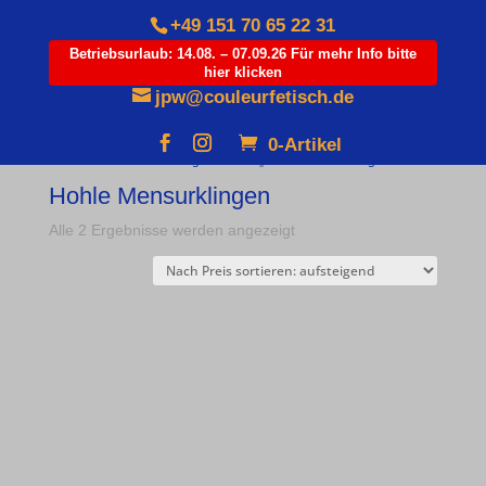
+49 151 70 65 22 31
Betriebsurlaub: 14.08. – 07.09.26 Für mehr Info bitte
hier klicken
Products
search
jpw@couleurfetisch.de
0-Artikel
Start
/ Produkte verschlagwortet mit „Hohle Mensurklingen“
Hohle Mensurklingen
Nach
Alle 2 Ergebnisse werden angezeigt
Preis
sortiert:
aufsteigend