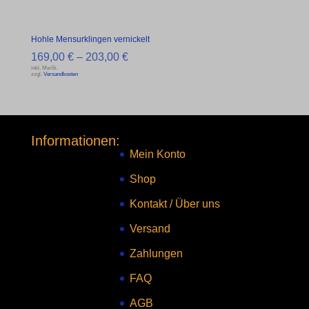
Hohle Mensurklingen vernickelt
169,00
€
–
203,00
€
inkl. MwSt.
zzgl.
Versandkosten
Informationen:
Mein Konto
Shop
Kontakt
/
Über uns
Versand
Zahlungen
FAQ
AGB