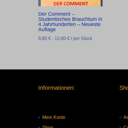
Der Comment –
Studentisches Brauchtum in
4 Jahrhunderten – Neueste
Auflage
8,80
€
-
10,80
€
/ per Stück
Informationen:
Sho
Mein Konto
Ac
Shop
C