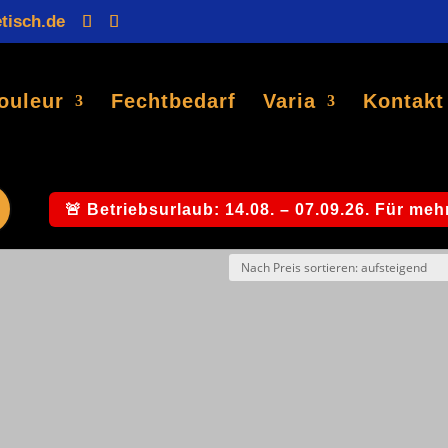
tisch.de
Products
search
ouleur
Fechtbedarf
Varia
Kontakt
Comment“
🚨 Betriebsurlaub: 14.08. – 07.09.26. Für mehr