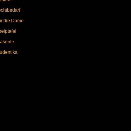
chtbedarf
ür die Dame
eiptafel
äsente
udentika