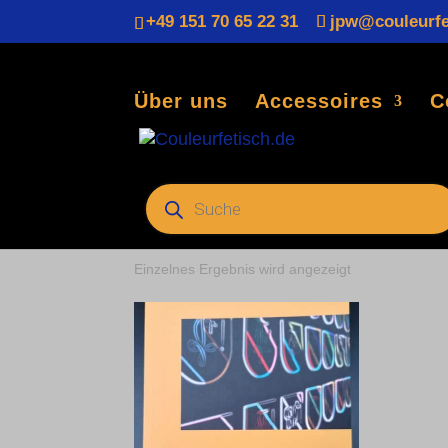
+49 151 70 65 22 31
jpw@couleurfe
Über uns
Accessoires
C
Start
/ Produkte verschlagwortet mit „
Products
search
Comment
Einzelnes Ergebnis wird angezeigt