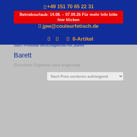
+49 151 70 65 22 31
Betriebsurlaub: 14.08. – 07.09.26 Für mehr Info bitte
hier klicken
Products
jpw@couleurfetisch.de
search
0-Artikel
Start
/ Produkte verschlagwortet mit „Barett“
Barett
Einzelnes Ergebnis wird angezeigt