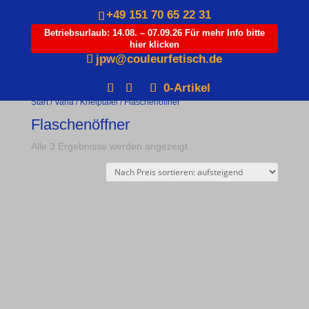
+49 151 70 65 22 31
Betriebsurlaub: 14.08. – 07.09.26 Für mehr Info bitte
hier klicken
Products
jpw@couleurfetisch.de
search
0-Artikel
Start
/
Varia
/
Kneiptafel
/ Flaschenöffner
Flaschenöffner
Nach
Alle 3 Ergebnisse werden angezeigt
Preis
sortiert:
aufsteigend