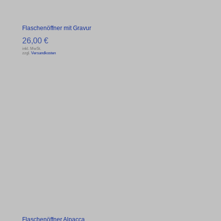
Flaschenöffner mit Gravur
26,00
€
inkl. MwSt.
zzgl.
Versandkosten
Flaschenöffner Alpacca