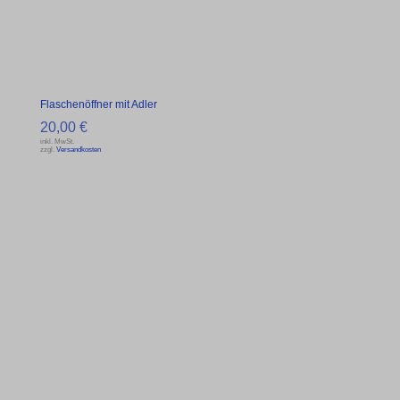
Flaschenöffner mit Adler
20,00
€
inkl. MwSt.
zzgl.
Versandkosten