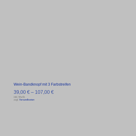
Wein-Bandknopf mit 3 Farbstreifen
39,00
€
–
107,00
€
inkl. MwSt.
zzgl.
Versandkosten