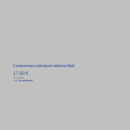
Couleurrosen individuell mit/ohne Blatt
17,00
€
inkl. MwSt.
zzgl.
Versandkosten