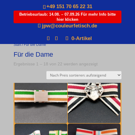
+49 151 70 65 22 31
Betriebsurlaub: 14.08. – 07.09.26 Für mehr Info bitte
hier klicken
Products
jpw@couleurfetisch.de
search
0-Artikel
Start
/ Für die Dame
Für die Dame
Nach
Ergebnisse 1 – 18 von 22 werden angezeigt
Preis
sortiert:
aufsteigend