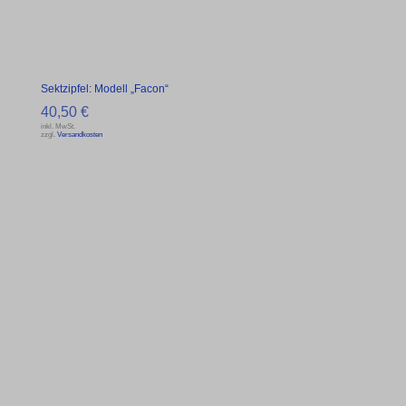
Sektzipfel: Modell „Facon“
40,50
€
inkl. MwSt.
zzgl.
Versandkosten