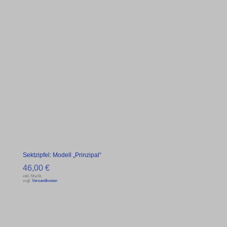
Sektzipfel: Modell „Prinzipal“
46,00
€
inkl. MwSt.
zzgl.
Versandkosten