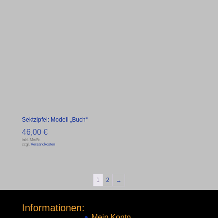
Sektzipfel: Modell „Buch“
46,00
€
inkl. MwSt.
zzgl.
Versandkosten
1
2
→
Informationen:
Mein Konto