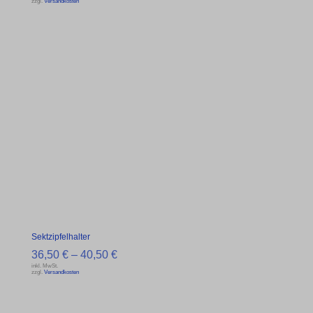
zzgl.
Versandkosten
Sektzipfelhalter
36,50
€
–
40,50
€
inkl. MwSt.
zzgl.
Versandkosten