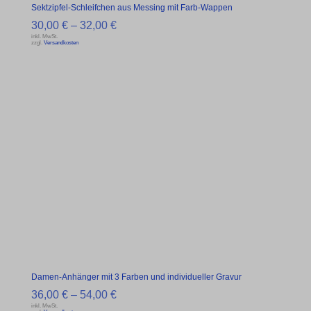
Sektzipfel-Schleifchen aus Messing mit Farb-Wappen
30,00
€
–
32,00
€
inkl. MwSt.
zzgl.
Versandkosten
Damen-Anhänger mit 3 Farben und individueller Gravur
36,00
€
–
54,00
€
inkl. MwSt.