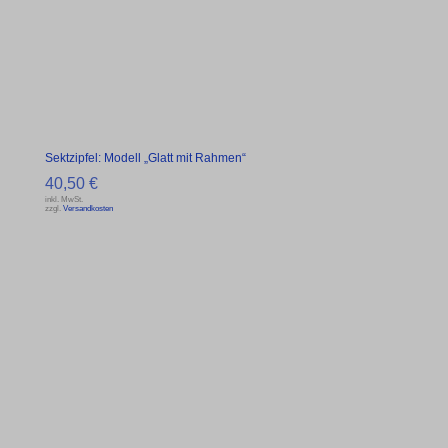
Sektzipfel: Modell „Glatt mit Rahmen“
40,50
€
inkl. MwSt.
zzgl.
Versandkosten