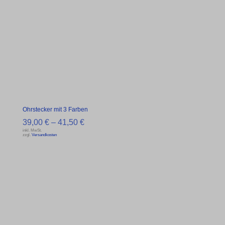
Ohrstecker mit 3 Farben
39,00
€
–
41,50
€
inkl. MwSt.
zzgl.
Versandkosten