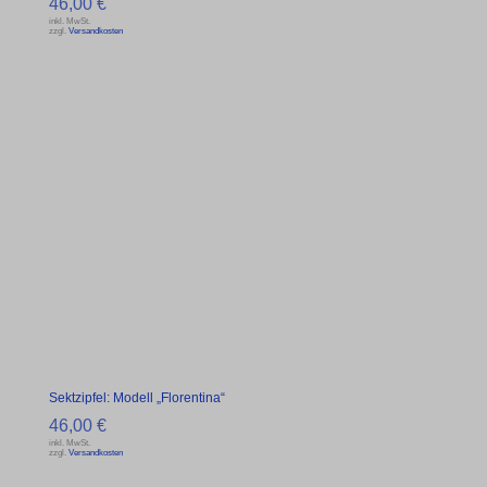
46,00
€
inkl. MwSt.
zzgl.
Versandkosten
Sektzipfel: Modell „Florentina“
46,00
€
inkl. MwSt.
zzgl.
Versandkosten