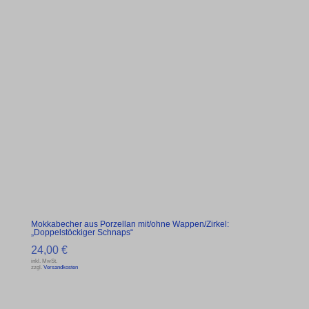
Mokkabecher aus Porzellan mit/ohne Wappen/Zirkel:
„Doppelstöckiger Schnaps“
24,00
€
inkl. MwSt.
zzgl.
Versandkosten