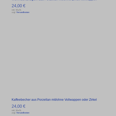
24,00
€
inkl. MwSt.
zzgl.
Versandkosten
Kaffeebecher aus Porzellan mit/ohne Vollwappen oder Zirkel
24,00
€
inkl. MwSt.
zzgl.
Versandkosten