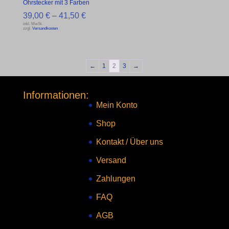
Ohrstecker mit 3 Farben
39,00
€
–
41,50
€
inkl. MwSt.
zzgl.
Versandkosten
←
1
2
3
→
Informationen:
Mein Konto
Shop
Kontakt
/
Über uns
Versand
Zahlungen
FAQ
AGB