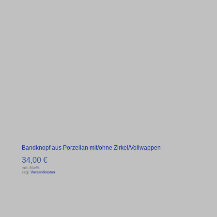
Bandknopf aus Porzellan mit/ohne Zirkel/Vollwappen
34,00
€
inkl. MwSt.
zzgl.
Versandkosten