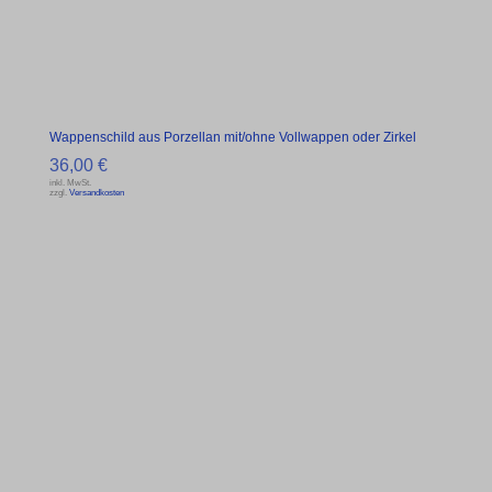
Wappenschild aus Porzellan mit/ohne Vollwappen oder Zirkel
36,00
€
inkl. MwSt.
zzgl.
Versandkosten