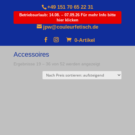
+49 151 70 65 22 31
Betriebsurlaub: 14.08. – 07.09.26 Für mehr Info bitte
hier klicken
Products
search
jpw@couleurfetisch.de
0-Artikel
Start
/
Accessoires
/ Seite 2
Accessoires
Nach
Ergebnisse 19 – 36 von 52 werden angezeigt
Preis
sortiert:
aufsteigend