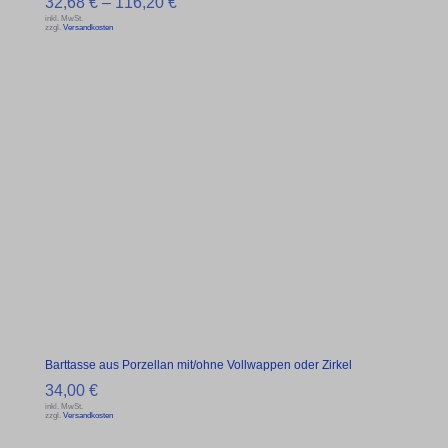
32,68
€
–
116,20
€
inkl. MwSt.
zzgl.
Versandkosten
Barttasse aus Porzellan mit/ohne Vollwappen oder Zirkel
34,00
€
inkl. MwSt.
zzgl.
Versandkosten