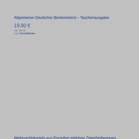
Allgemeiner Deutscher Bierkomment – Taschenausgabe
19,90
€
inkl. MwSt.
zzgl.
Versandkosten
Weihnachtskugeln aus Porzellan mit/ohne Zirkel/Vollwappen