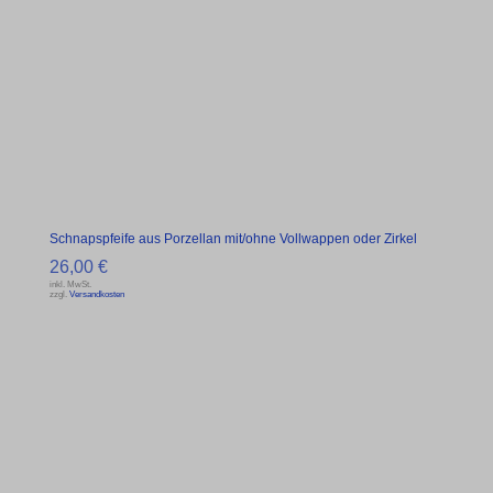
Schnapspfeife aus Porzellan mit/ohne Vollwappen oder Zirkel
26,00
€
inkl. MwSt.
zzgl.
Versandkosten