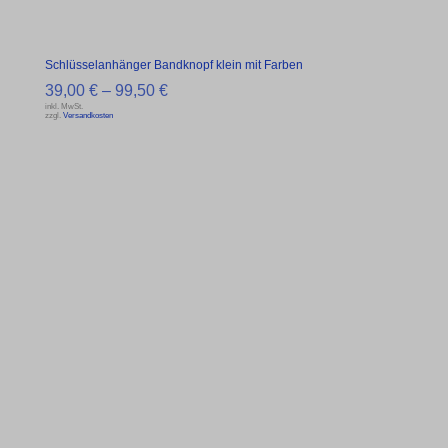
Schlüsselanhänger Bandknopf klein mit Farben
39,00
€
–
99,50
€
inkl. MwSt.
zzgl.
Versandkosten