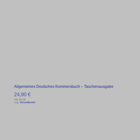
Allgemeines Deutsches Kommersbuch – Taschenausgabe
24,90
€
inkl. MwSt.
zzgl.
Versandkosten