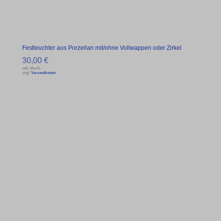
Festleuchter aus Porzellan mit/ohne Vollwappen oder Zirkel
30,00
€
inkl. MwSt.
zzgl.
Versandkosten