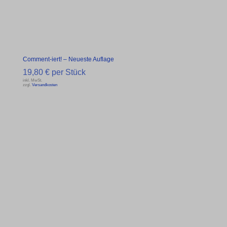
Comment-iert! – Neueste Auflage
19,80
€
per Stück
inkl. MwSt.
zzgl.
Versandkosten