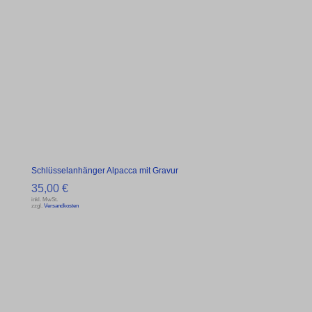
Schlüsselanhänger Alpacca mit Gravur
35,00
€
inkl. MwSt.
zzgl.
Versandkosten