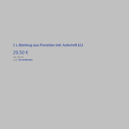
1 L-Bierkrug aus Porzellan inkl. Aufschrift §11
29,50
€
inkl. MwSt.
zzgl.
Versandkosten